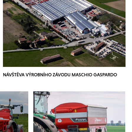
NÁVŠTĚVA VÝROBNÍHO ZÁVODU MASCHIO GASPARDO