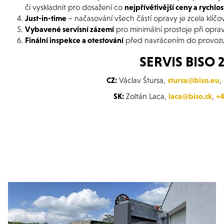
či vyskladnit pro dosažení co
nejpřívětivější ceny a rychlo
Just-in-time
– načasování všech částí opravy je zcela klíčov
Vybavené servisní zázemí
pro minimální prostoje při opra
Finální inspekce a otestování
před navrácením do provoz
SERVIS BISO 2
CZ:
Václav Štursa,
stursa@biso.eu
,
SK:
Zoltán Laca,
laca@biso.sk
,
+4