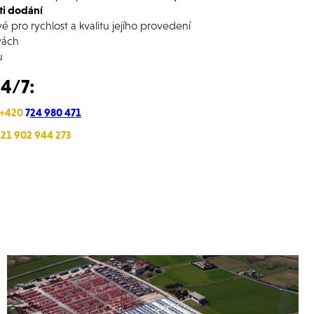
sti dodání
é pro rychlost a kvalitu jejího provedení
vách
u
4/7:
+420
7
24 980 471
21 902 944 273