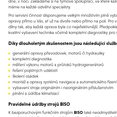
dne, v noci. Zakládáme si na týmové spolupráci, ve které kaž
máme na každé odvětví specialisty.
Pro servisní činnost disponujeme velkým množstvím plně vyb
opravy přímo u Vás, ať už na dvoře nebo přímo na poli. Pr
dílny tak, aby každá oprava byla co nejefektivnější. Předp
kvalitní vybavení technika včetně kompletní diagnostiky pro 
Díky dlouholetým zkušenostem jsou následující služb
generální opravy převodovek, motorů či hydrauliky
kompletní diagnostika
měření výkonu motorů a průtoků hydrogenerátorů
řešení pojistných událostí
školení osádek
montáž a opravy systémů navigace a automatického řízení
vybavení stroje originálním i neoriginálním příslušenstvím
plnění a údržba klimatizací
Pravidelné údržby strojů BISO
K bezporuchovým funkčním strojům
BISO
také neodmysliteln