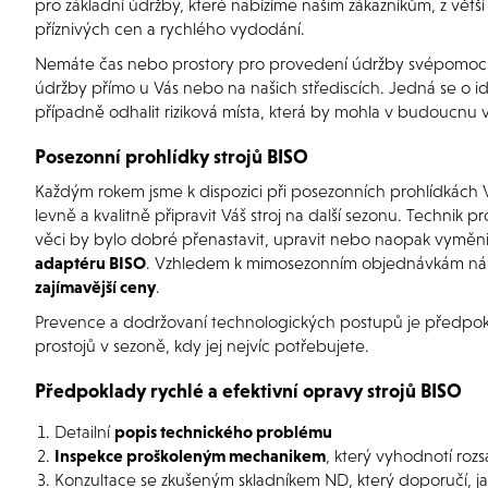
pro základní údržby, které nabízíme našim zákazníkům, z větš
příznivých cen a rychlého vydodání.
Nemáte čas nebo prostory pro provedení údržby svépomocí? 
údržby přímo u Vás nebo na našich střediscích. Jedná se o ideá
případně odhalit riziková místa, která by mohla v budoucnu 
Posezonní prohlídky strojů BISO
Každým rokem jsme k dispozici při posezonních prohlídkách V
levně a kvalitně připravit Váš stroj na další sezonu. Technik 
věci by bylo dobré přenastavit, upravit nebo naopak vyměn
adaptéru BISO
. Vzhledem k mimosezonním objednávkám náhra
zajímavější ceny
.
Prevence a dodržovaní technologických postupů je předpok
prostojů v sezoně, kdy jej nejvíc potřebujete.
Předpoklady rychlé a efektivní opravy strojů BISO
Detailní
popis technického problému
Inspekce proškoleným mechanikem
, který vyhodnotí roz
Konzultace se zkušeným skladníkem ND, který doporučí, ja