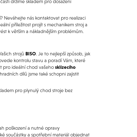
í části držíme skladem pro dosažení
Neváhejte nás kontaktovat pro realizaci
lní příležitost projít s mechanikem stroj a
vést k větším a nákladnějším problémům.
ašich strojů
BISO
. Je to nejlepší způsob, jak
provede kontrolu stavu a poradí Vám, které
it pro ideální chod vašeho
sklízecího
dních dílů jsme také schopni zajistit
ladem pro plynulý chod stroje bez
sah poškození a nutné opravy
ké součástky a spotřební materiál objednat