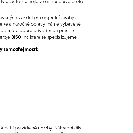
dý dělá to, co nejlépe umí, a právě proto
avených vozidel pro urgentní zásahy a
o velké a náročné opravy máme vybavené
okladem pro dobře odvedenou práci je
stroje
BISO
, na které se specializujeme.
y samozřejmostí:
ě patří pravidelné údržby. Náhradní díly