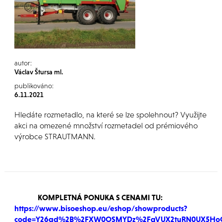
autor:
Václav Štursa ml.
publikováno:
6.11.2021
Hledáte rozmetadlo, na které se lze spolehnout? Využijte
akci na omezené množství rozmetadel od prémiového
výrobce STRAUTMANN.
KOMPLETNÁ PONUKA S CENAMI TU:
https://www.bisoeshop.eu/eshop/showproducts?
code=Y26qd%2B%2FXW0OSMYDz%2FgVUX2tuRN0UX5HoC