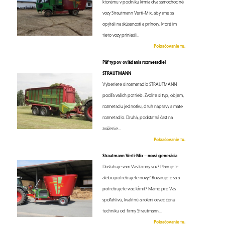
ktorému v podniku kŕmia dva samochodné
vozy Strautmann Verti-Mix, aby sme sa
opýtali na skúsenosti a prínosy, ktoré im
tieto vozy priniesli..
Pokračovanie tu.
Päť typov ovládania rozmetadiel
STRAUTMANN
Vyberiete si rozmetadlo STRAUTMANN
podľa vašich potrieb. Zvolíte si typ, objem,
rozmetaciu jednotku, druh nápravy a máte
rozmetadlo. Druhá, podstatná časť na
zváženie...
Pokračovanie tu.
Strautmann Verti-Mix – nová generácia
Dosluhuje vám Váš krmný voz? Plánujete
alebo potrebujete nový? Rozširujete sa a
potrebujete viac kŕmiť? Máme pre Vás
spoľahlivú, kvalitnú a rokmi osvedčenú
techniku od firmy Strautmann...
Pokračovanie tu.