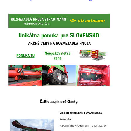
Ďalšie zaujímavé články:
Dlholeté skúsenosti so Strautmann na
Slovensku
Navštívili sme v Podolínci firmu Tomak s.r.o,