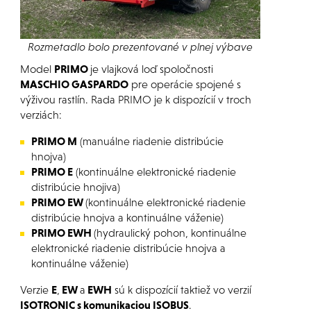
Rozmetadlo bolo prezentované v plnej výbave
Model
PRIMO
je vlajková loď spoločnosti
MASCHIO GASPARDO
pre operácie spojené s
výživou rastlín. Rada PRIMO je k dispozícií v troch
verziách:
PRIMO M
(manuálne riadenie distribúcie
hnojva)
PRIMO E
(kontinuálne elektronické riadenie
distribúcie hnojiva)
PRIMO EW
(kontinuálne elektronické riadenie
distribúcie hnojva a kontinuálne váženie)
PRIMO EWH
(hydraulický pohon, kontinuálne
elektronické riadenie distribúcie hnojva a
kontinuálne váženie)
Verzie
E
,
EW
a
EWH
sú k dispozícií taktiež vo verzií
ISOTRONIC s komunikaciou ISOBUS
.