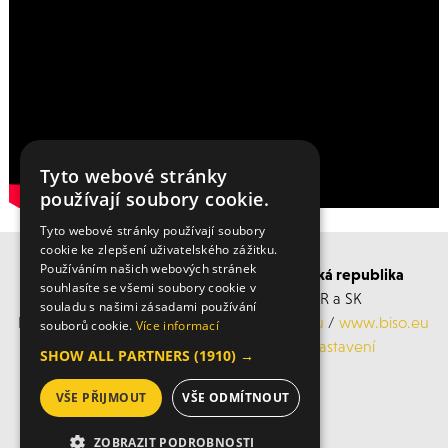
Tyto webové stránky
používají soubory cookie.
Tyto webové stránky používají soubory
cookie ke zlepšení uživatelského zážitku.
Používáním našich webových stránek
BISO SCHRATTENECKER Česká a Slovenská republika
souhlasíte se všemi soubory cookie v
Obchodní s servisní střediska po ČR a SK
souladu s našimi zásadami používání
Mobil: +420 606 183 360, Email:
info@biso.eu
/
www.biso.eu
souborů cookie.
Více informací
ochrana osobních údajů
/
Cookies nastavení
SHOW ALL PARTNERS
(1910) →
VŠE PŘIJMOUT
VŠE ODMÍTNOUT
© 2026 Biso
ZOBRAZIT PODROBNOSTI