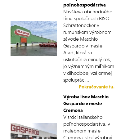
poľnohospodárstva
Návšteva obchodného
tímu spoločnosti BISO
Schrattenecker v
rumunskom výrobnom
závode Maschio
Gaspardo v meste
Arad, ktorá sa
uskutočnila minulý rok,
je významným míľnikom
v dlhodobej vzájomnej
spolupráci...
Pokračovanie tu.
Výroba lisov Maschio
Gaspardo v meste
Cremona
V srdci talianskeho
poľnohospodárstva, v
malebnom meste
Cremona, stojí výrobný