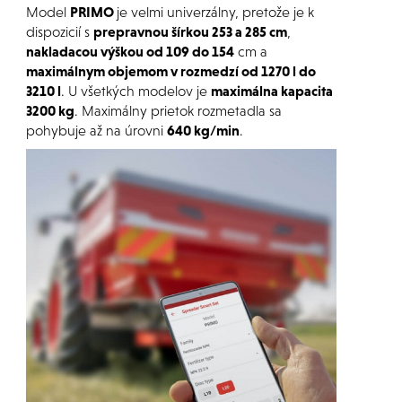
Model
PRIMO
je velmi univerzálny, pretože je k
dispozicií s
prepravnou šírkou 253 a 285 cm
,
nakladacou výškou od 109 do 154
cm a
maximálnym objemom v rozmedzí od 1270 l do
3210 l
. U všetkých modelov je
maximálna kapacita
3200 kg
. Maximálny prietok rozmetadla sa
pohybuje až na úrovni
640 kg/min
.