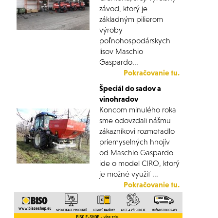
závod, ktorý je
základným pilierom
výroby
poľnohospodárskych
lisov Maschio
Gaspardo...
Pokračovanie tu.
Špeciál do sadov a
vinohradov
Koncom minulého roka
sme odovzdali nášmu
zákazníkovi rozmetadlo
priemyselných hnojív
od Maschio Gaspardo
ide o model CIRO, ktorý
je možné využiť ...
Pokračovanie tu.