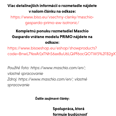
Viac detailnejších informácií o rozmetadle nájdete
v našom článku na odkaze:
https://www.biso.eu/vsechny-clanky/maschio-
gaspardo-primo-ew-isotronic/
Kompletnú ponuku rozmetadiel Maschio
Gaspardo vrátane modelu PRIMO nájdete na
odkaze:
https://www.bisoeshop.eu/eshop/showproducts?
code=BnwL7YexAt1xTNhS6ax8uU6LQiPf6ocQOTW5%2FB2gXT
Použité foto: https://www.maschio.com/en/;
vlastné spracovanie
Zdroj: https://www.maschio.com/en/; vlastné
spracovanie
Ďalšie zaujímavé články:
Spolupráca, ktorá
formuje budúcnosť