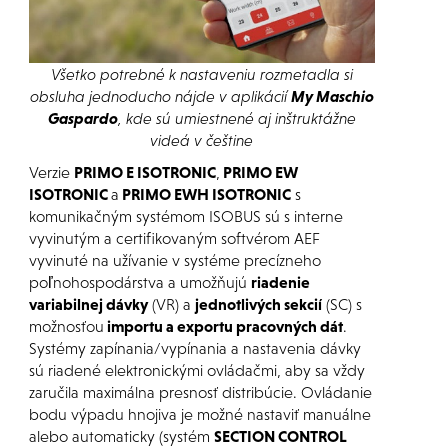
Všetko potrebné k nastaveniu rozmetadla si
obsluha jednoducho nájde v aplikácií
My Maschio
Gaspardo
, kde sú umiestnené aj inštruktážne
videá v češtine
Verzie
PRIMO E ISOTRONIC
,
PRIMO EW
ISOTRONIC
a
PRIMO EWH ISOTRONIC
s
komunikačným systémom ISOBUS sú s interne
vyvinutým a certifikovaným softvérom AEF
vyvinuté na užívanie v systéme precízneho
poľnohospodárstva a umožňujú
riadenie
variabilnej dávky
(VR) a
jednotlivých sekcií
(SC) s
možnosťou
importu a exportu pracovných dát
.
Systémy zapínania/vypínania a nastavenia dávky
sú riadené elektronickými ovládačmi, aby sa vždy
zaručila maximálna presnosť distribúcie. Ovládanie
bodu výpadu hnojiva je možné nastaviť manuálne
alebo automaticky (systém
SECTION CONTROL